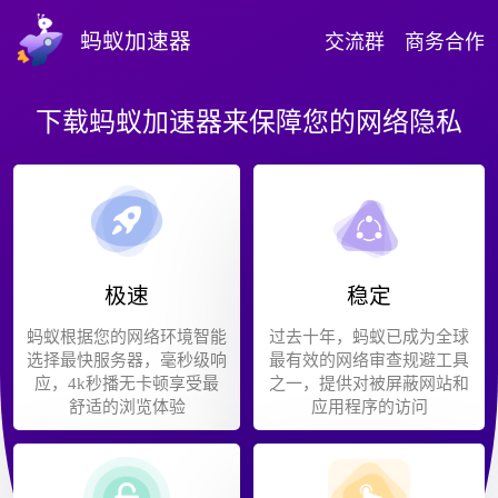
蚂蚁加速器
交流群
商务合作
下载蚂蚁加速器来保障您的网络隐私
极速
稳定
蚂蚁根据您的网络环境智能
过去十年，蚂蚁已成为全球
选择最快服务器，毫秒级响
最有效的网络审查规避工具
应，4k秒播无卡顿享受最
之一，提供对被屏蔽网站和
舒适的浏览体验
应用程序的访问